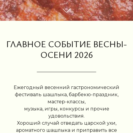
ГЛАВНОЕ СОБЫТИЕ ВЕСНЫ-
ОСЕНИ 2026
Ежегодный весенний гастрономический
фестиваль шашлыка, барбекю-праздник,
мастер-классы,
КАК ЭТО БЫЛО
музыка, игры, конкурсы и прочие
РАНЕЕ
удовольствия.
Хороший случай отведать царской ухи,
ароматного шашлыка и приправить все