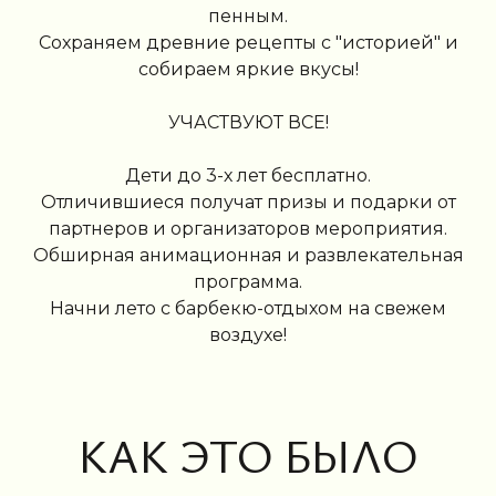
пенным.
ЯРКО, ВЕСЕЛО И ЖАРКО
Сохраняем древние рецепты с "историей" и
БЫЛО СОЛНЕЧНО
собираем яркие вкусы!
И ВКУСНО
УЧАСТВУЮТ ВСЕ!
Дети до 3-х лет бесплатно.
Отличившиеся получат призы и подарки от
партнеров и организаторов мероприятия.
Oбширная анимационная и развлекательная
программа.
Начни лето с барбекю-отдыхом на свежем
воздухе!