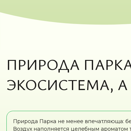
ЭКОСИСТЕМА, А Н
Природа Парка не менее впечатляюща: берёзы 
Воздух наполняется целебным ароматом тысяче
расцветают первоцветами, а панорамные точки
На территории обитают 
Бережно охраняются ред
растут ценные травы — 