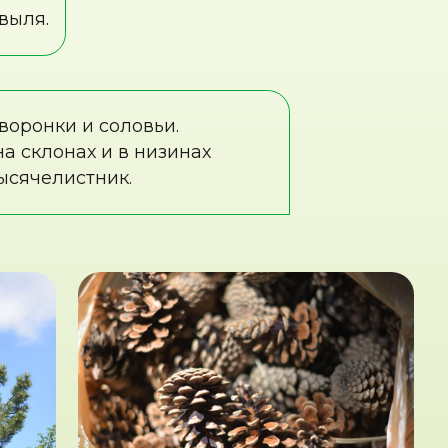
сполин, чья кора
орней до красноватого на