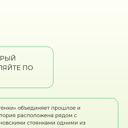
О
единяет прошлое и
положена рядом с
тоянками одними из
 в Европе (возраст находок
 и глубоких балок с
ивает история: гости могут
аскопок, познакомиться с
йти по экотропе, повторяющей