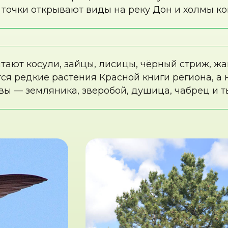
иж —
Крымская сосна — это вечнозелёный и
переливается от пепельно-серого у к