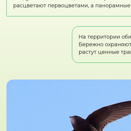
Чёрный стриж — король горизонта. Чёрный стр
самая стремительная птица России, настоящий