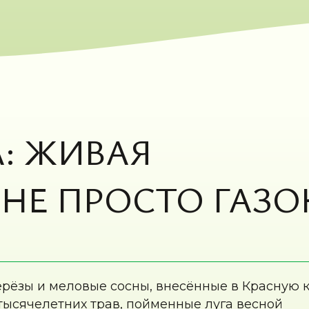
Е ПРОСТО ГАЗОН
и меловые сосны, внесённые в Красную книгу.
летних трав, пойменные луга весной
 открывают виды на реку Дон и холмы ковыля.
косули, зайцы, лисицы, чёрный стриж, жаворонки и с
кие растения Красной книги региона, а на склонах 
земляника, зверобой, душица, чабрец и тысячелистн