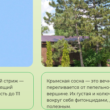
111
вершине. Их густая и колючая тёмно-
вокруг себя фитонцидами, делая ваш 
полезным.
ЛОЩЕНИЯ
аллели с современностью: от первобытных костров —