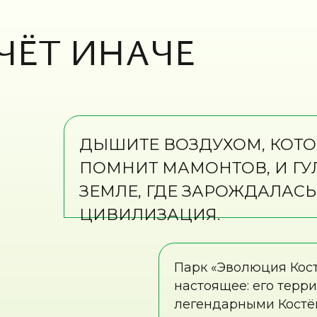
ДЫШИТЕ ВОЗДУХОМ, КОТОРЫЙ
ПОМНИТ МАМОНТОВ, И ГУЛЯЙТЕ П
ЗЕМЛЕ, ГДЕ ЗАРОЖДАЛАСЬ
ЦИВИЛИЗАЦИЯ.
Парк «Эволюция Костёнки» объ
настоящее: его территория рас
легендарными Костёновскими с
древнейших поселений человека
превышает 45 000 лет).
Здесь, среди живописных холмов
обнажениями древних пород, ож
увидеть реконструкции псевдор
историей каменного века и про
маршруты древних охотников.