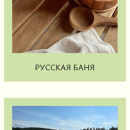
Снять домик
Снять глэмпинг
Русская баня
Спа-услуги
Джип-туры
Кафе
Горнолыжный отдых
Горнолыжная школа
Пляжи
Аренда беседок