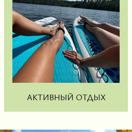
Тюбинги
Эко-тропа
Археологический музей
СВЯЖИТЕСЬ С НАМИ
Наш макс
Группа парка
Наш глэмпинг
Наши банкеты