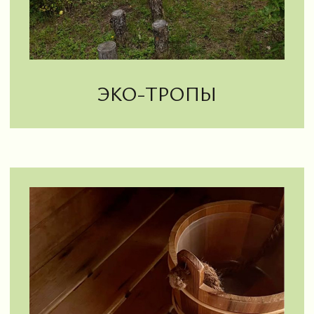
О парке
Контакты
Афиша
Резиденция Йети
Свадьбы и торжества
Корпоративы и тимбилдинги
Выпускные
Гонка Преодоление
День рождения
Туроператорам