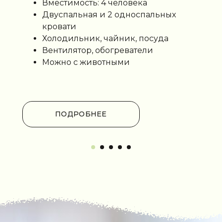
Вместимость: 4 человека
ТАК УЮТНО
Двуспальная и 2 односпальных
кровати
Холодильник, чайник, посуда
Вентилятор, обогреватели
ЭКОЛОГИЧНЫЙ ОТДЫХ
Можно с животными
Высокие потолки
и натуральная мебель
обеспечит эко-отдых
в загородном парке.
ПОДРОБНЕЕ
Прием гостей осуществляется
в период с 1 апреля
по 30 октября ежегодно.
В весенний и осенний период
установлены обогреватели
воздуха.