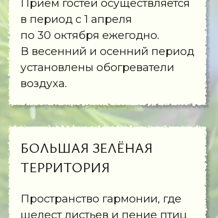
холодильником,
электрочайником, зеркалом
и полотенцами. До озера,
летнего кафе и русской бани 15
метров.
Душевая комната и санузел
находятся в отдельном блоке
в 5 метрах от тента.
РАЗНООБРАЗНЫЕ
АКТИВНОСТИ
Катание на лыжах, сноуборде,
тюбах, пляж, сап-поло, прокат
спортивного инвентаря…